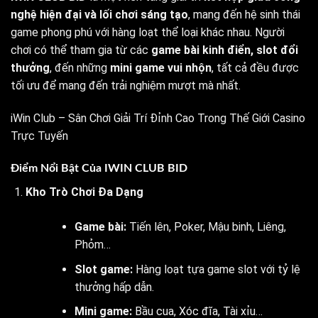
nghệ hiện đại và lối chơi sáng tạo
, mang đến hệ sinh thái
game phong phú với hàng loạt thể loại khác nhau. Người
chơi có thể tham gia từ các
game bài kinh điển, slot đổi
thưởng
, đến những
mini game vui nhộn
, tất cả đều được
tối ưu để mang đến trải nghiệm mượt mà nhất.
iWin Club – Sân Chơi Giải Trí Đỉnh Cao Trong Thế Giới Casino
Trực Tuyến
Điểm Nổi Bật Của IWIN CLUB BID
Kho Trò Chơi Đa Dạng
Game bài:
Tiến lên, Poker, Mậu binh, Liêng,
Phỏm…
Slot game:
Hàng loạt tựa game slot với tỷ lệ
thưởng hấp dẫn.
Mini game:
Bầu cua, Xóc đĩa, Tài xỉu…