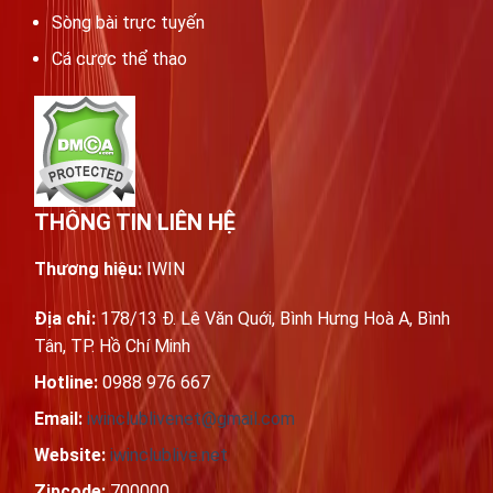
Sòng bài trực tuyến
Cá cược thể thao
THÔNG TIN LIÊN HỆ
Thương hiệu:
IWIN
Địa chỉ:
178/13 Đ. Lê Văn Quới, Bình Hưng Hoà A, Bình
Tân, TP. Hồ Chí Minh
Hotline:
0988 976 667
Email:
iwinclublivenet@gmail.com
Website:
iwinclublive.net
Zipcode:
700000