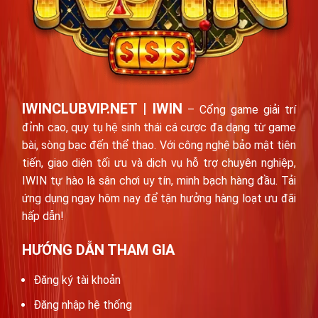
IWINCLUBVIP.NET | IWIN
– Cổng game giải trí
đỉnh cao, quy tụ hệ sinh thái cá cược đa dạng từ game
bài, sòng bạc đến thể thao. Với công nghệ bảo mật tiên
tiến, giao diện tối ưu và dịch vụ hỗ trợ chuyên nghiệp,
IWIN tự hào là sân chơi uy tín, minh bạch hàng đầu. Tải
ứng dụng ngay hôm nay để tận hưởng hàng loạt ưu đãi
hấp dẫn!
HƯỚNG DẪN THAM GIA
Đăng ký tài khoản
Đăng nhập hệ thống