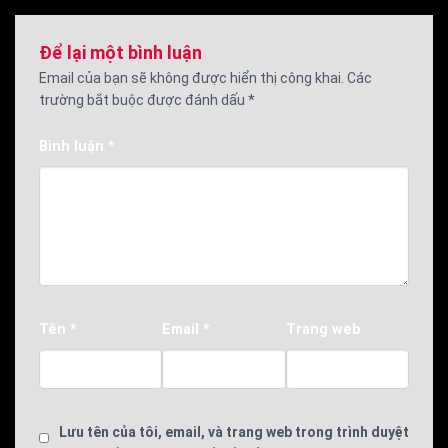
Để lại một bình luận
Email của bạn sẽ không được hiển thị công khai. Các
trường bắt buộc được đánh dấu *
Bình luận *
Tên *
Email *
Trang web
Lưu tên của tôi, email, và trang web trong trình duyệt