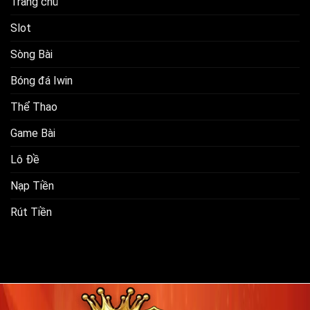
Trang chủ
Slot
Sòng Bài
Bóng đá Iwin
Thể Thao
Game Bài
Lô Đề
Nạp Tiền
Rút Tiền