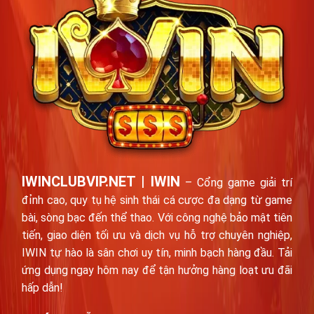
IWINCLUBVIP.NET | IWIN
– Cổng game giải trí
đỉnh cao, quy tụ hệ sinh thái cá cược đa dạng từ game
bài, sòng bạc đến thể thao. Với công nghệ bảo mật tiên
tiến, giao diện tối ưu và dịch vụ hỗ trợ chuyên nghiệp,
IWIN tự hào là sân chơi uy tín, minh bạch hàng đầu. Tải
ứng dụng ngay hôm nay để tận hưởng hàng loạt ưu đãi
hấp dẫn!