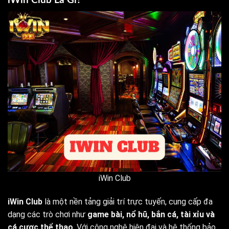
iWin Club Là Gì?
iWin Club
iWin Club
là một nền tảng giải trí trực tuyến, cung cấp đa
dạng các trò chơi như
game bài, nổ hũ, bắn cá, tài xỉu và
cá cược thể thao
. Với công nghệ hiện đại và hệ thống bảo