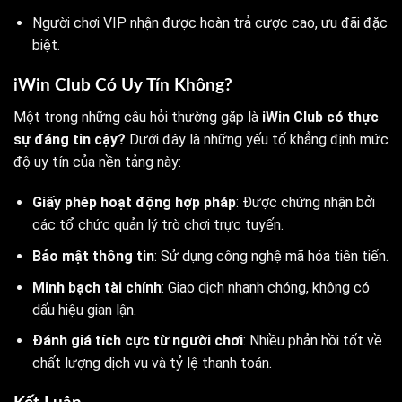
Người chơi VIP nhận được hoàn trả cược cao, ưu đãi đặc
biệt.
iWin Club Có Uy Tín Không?
Một trong những câu hỏi thường gặp là
iWin Club có thực
sự đáng tin cậy?
Dưới đây là những yếu tố khẳng định mức
độ uy tín của nền tảng này:
Giấy phép hoạt động hợp pháp
: Được chứng nhận bởi
các tổ chức quản lý trò chơi trực tuyến.
Bảo mật thông tin
: Sử dụng công nghệ mã hóa tiên tiến.
Minh bạch tài chính
: Giao dịch nhanh chóng, không có
dấu hiệu gian lận.
Đánh giá tích cực từ người chơi
: Nhiều phản hồi tốt về
chất lượng dịch vụ và tỷ lệ thanh toán.