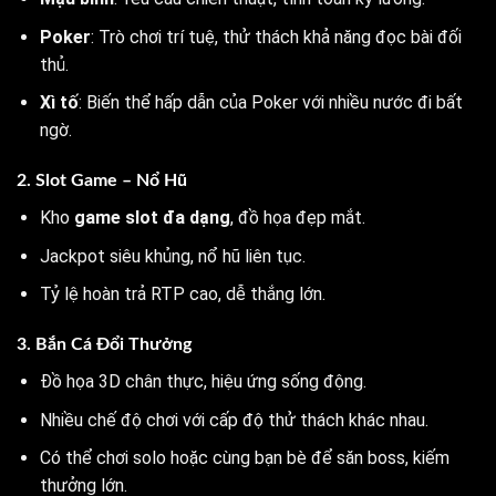
Poker
: Trò chơi trí tuệ, thử thách khả năng đọc bài đối
thủ.
Xì tố
: Biến thể hấp dẫn của Poker với nhiều nước đi bất
ngờ.
2. Slot Game – Nổ Hũ
Kho
game slot đa dạng
, đồ họa đẹp mắt.
Jackpot siêu khủng, nổ hũ liên tục.
Tỷ lệ hoàn trả RTP cao, dễ thắng lớn.
3. Bắn Cá Đổi Thưởng
Đồ họa 3D chân thực, hiệu ứng sống động.
Nhiều chế độ chơi với cấp độ thử thách khác nhau.
Có thể chơi solo hoặc cùng bạn bè để săn boss, kiếm
thưởng lớn.