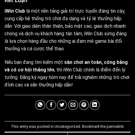
Kết Luận
iWin Club
là một nền tảng giải trí trực tuyến đáng tin cậy,
cung cấp hệ thống trò chơi đa dạng và tỷ lệ thưởng hấp
dẫn. Với giao diện thân thiện, bảo mật cao, giao dịch nhanh
chóng và dịch vụ khách hàng tận tâm, iWin Club xứng đáng
là lựa chọn hàng đầu cho những ai đam mê game bài đổi
thưởng và cá cược thể thao.
Nếu bạn đang tìm kiếm một
sàn chơi an toàn, công bằng
và có cơ hội thắng lớn
, thì iWin Club chính là điểm đến lý
tưởng. Đăng ký ngay hôm nay để trải nghiệm những trò chơi
đỉnh cao và săn thưởng hấp dẫn!
This entry was posted in
Uncategorized
. Bookmark the
permalink
.