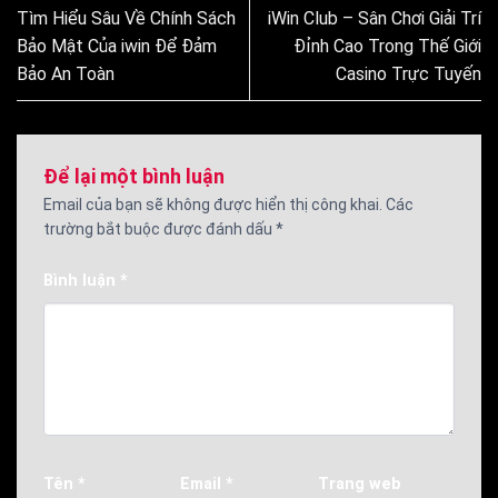
Tìm Hiểu Sâu Về Chính Sách
iWin Club – Sân Chơi Giải Trí
Bảo Mật Của iwin Để Đảm
Đỉnh Cao Trong Thế Giới
Bảo An Toàn
Casino Trực Tuyến
Để lại một bình luận
Email của bạn sẽ không được hiển thị công khai. Các
trường bắt buộc được đánh dấu *
Bình luận *
Tên *
Email *
Trang web