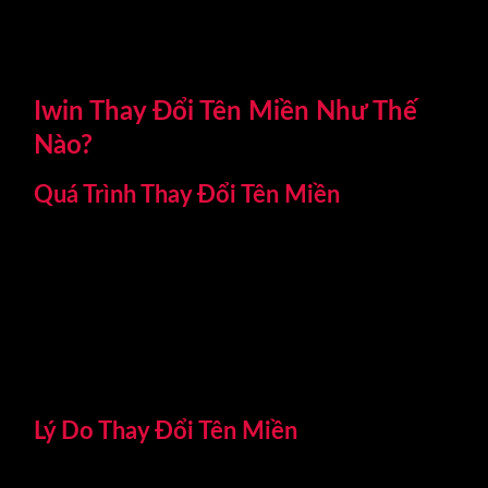
Điểm Nổi Bật Của Iwin
Iwin Thay Đổi Tên Miền Như Thế
Nào?
Quá Trình Thay Đổi Tên Miền
Trước đây, Iwin sử dụng tên miền .net. Tuy nhiên, vào
tháng 8 năm 2023, nhà phát hành đã thông báo chuyển
sang tên miền .club. Hiện tại, địa chỉ chính thức của
cổng game là Play.Iwin15.club. Đây là tên miền duy
nhất và chính thức, người chơi cần lưu ý để tránh truy
cập nhầm vào các địa chỉ khác.
Lý Do Thay Đổi Tên Miền
Việc thay đổi tên miền không phải ngẫu nhiên. Iwin