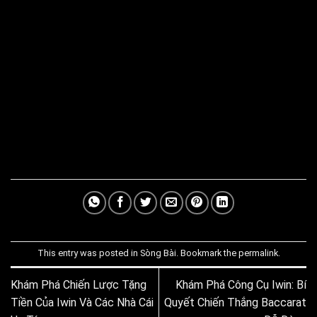
dụng game hoặc Fanpage chính thức của Iwin. Tại đây,
các thông báo về tên miền sẽ được cập nhật thường
xuyên để người chơi nắm bắt kịp thời.
Với những thông tin trên, hy vọng bạn đã hiểu rõ về việc
Iwin thay đổi tên miền. Chính sách này không ảnh
hưởng đến trải nghiệm của người chơi mà còn giúp nâng
cao bảo mật. Hãy thường xuyên cập nhật tên miền của
Iwin để đảm bảo trải nghiệm chơi game chính chủ.
This entry was posted in
Sòng Bài
. Bookmark the
permalink
.
Khám Phá Chiến Lược Tặng
Khám Phá Công Cụ Iwin: Bí
Tiền Của Iwin Và Các Nhà Cái
Quyết Chiến Thắng Baccarat