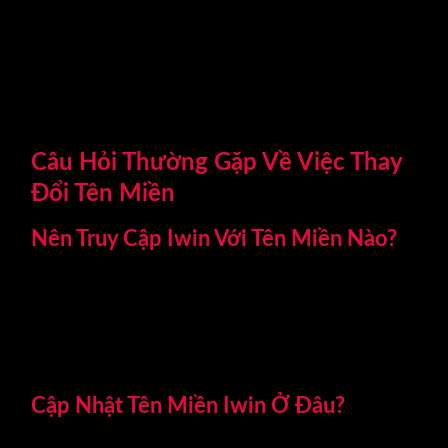
muốn nâng cao hệ thống bảo mật, loại bỏ các trang
web giả mạo và tránh việc bị quét từ nhà mạng. Thay
đổi này giúp người chơi nhận diện thương hiệu và truy
cập đúng địa chỉ, đồng thời chủ động tránh các rủi ro
từ việc bị chặn.
Câu Hỏi Thường Gặp Về Việc Thay
Đổi Tên Miền
Nên Truy Cập Iwin Với Tên Miền Nào?
Người chơi nên truy cập Iwin qua địa chỉ
Play.Iwin15.club. Đây là tên miền chính thức duy nhất
của cổng game. Các tên miền khác như .net, .com đều
là giả mạo và cần tránh xa.
Cập Nhật Tên Miền Iwin Ở Đâu?
Người chơi có thể cập nhật tên miền thông qua ứng