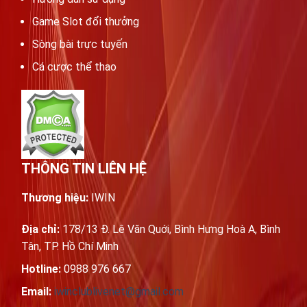
Game Slot đổi thưởng
Sòng bài trực tuyến
Cá cược thể thao
THÔNG TIN LIÊN HỆ
Thương hiệu:
IWIN
Địa chỉ:
178/13 Đ. Lê Văn Quới, Bình Hưng Hoà A, Bình
Tân, TP. Hồ Chí Minh
Hotline:
0988 976 667
Email:
iwinclublivenet@gmail.com