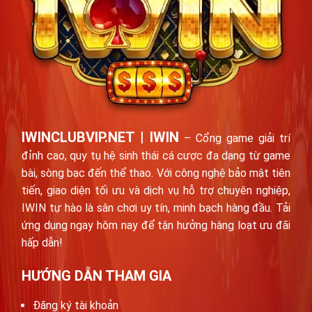
IWINCLUBVIP.NET | IWIN
– Cổng game giải trí
đỉnh cao, quy tụ hệ sinh thái cá cược đa dạng từ game
bài, sòng bạc đến thể thao. Với công nghệ bảo mật tiên
tiến, giao diện tối ưu và dịch vụ hỗ trợ chuyên nghiệp,
IWIN tự hào là sân chơi uy tín, minh bạch hàng đầu. Tải
ứng dụng ngay hôm nay để tận hưởng hàng loạt ưu đãi
hấp dẫn!
HƯỚNG DẪN THAM GIA
Đăng ký tài khoản