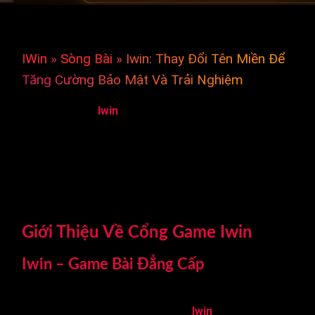
IWin
»
Sòng Bài
»
Iwin: Thay Đổi Tên Miền Để
Tăng Cường Bảo Mật Và Trải Nghiệm
Thông báo từ
Iwin
đã chính thức thay đổi tên miền,
điều này không ảnh hưởng nhiều đến hệ thống hay trải
nghiệm của người chơi. Ngược lại, việc thay đổi tên
miền giúp cổng game hoạt động an toàn hơn. Trong bài
viết này, chúng ta sẽ khám phá lý do và cách cập nhật
tên miền mới của Iwin.
Giới Thiệu Về Cổng Game Iwin
Iwin – Game Bài Đẳng Cấp
Trước khi tìm hiểu về việc thay đổi tên miền, hãy cùng
điểm qua những điểm nổi bật của
Iwin
. Ra mắt tại Việt